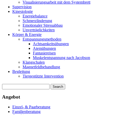
Visualisierungsarbeit mit dem Systembrett
Supervision
Kinesiologie
Energiebalance
Schmerzlinderung
Emotionaler Stressabbau
Unverträglichkeiten
Körper & Energie
Entspannungsmethoden
Achtsamkeitsübungen
Atemübungen
Fantasiereisen
Muskelentspannung nach Jacobson
Klangschalen
Magnetfeldbehandlung
Begleitung
Tiergestützte Intervention
Angebot
Einzel- & Paarberatung
Familienberatung