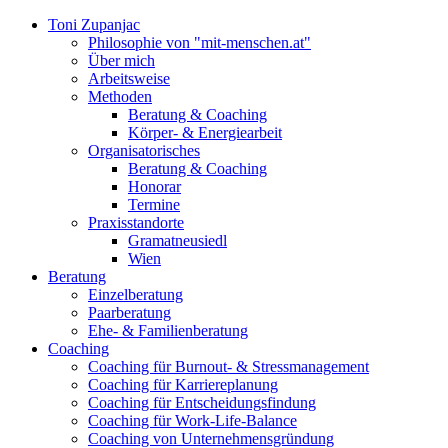
Toni Zupanjac
Philosophie von "mit-menschen.at"
Über mich
Arbeitsweise
Methoden
Beratung & Coaching
Körper- & Energiearbeit
Organisatorisches
Beratung & Coaching
Honorar
Termine
Praxisstandorte
Gramatneusiedl
Wien
Beratung
Einzelberatung
Paarberatung
Ehe- & Familienberatung
Coaching
Coaching für Burnout- & Stressmanagement
Coaching für Karriereplanung
Coaching für Entscheidungsfindung
Coaching für Work-Life-Balance
Coaching von Unternehmensgründung