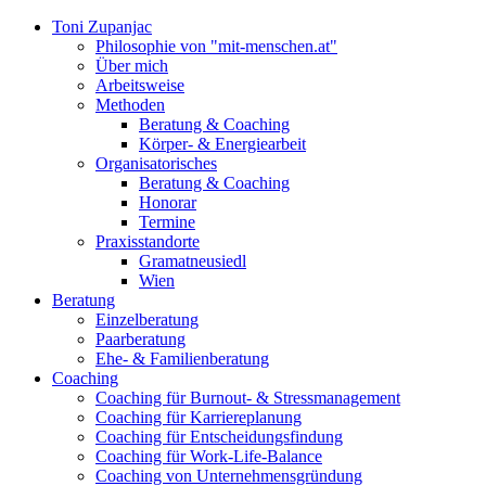
Toni Zupanjac
Philosophie von "mit-menschen.at"
Über mich
Arbeitsweise
Methoden
Beratung & Coaching
Körper- & Energiearbeit
Organisatorisches
Beratung & Coaching
Honorar
Termine
Praxisstandorte
Gramatneusiedl
Wien
Beratung
Einzelberatung
Paarberatung
Ehe- & Familienberatung
Coaching
Coaching für Burnout- & Stressmanagement
Coaching für Karriereplanung
Coaching für Entscheidungsfindung
Coaching für Work-Life-Balance
Coaching von Unternehmensgründung