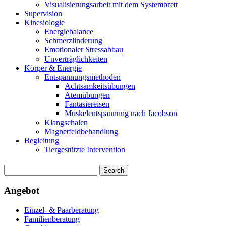
Visualisierungsarbeit mit dem Systembrett
Supervision
Kinesiologie
Energiebalance
Schmerzlinderung
Emotionaler Stressabbau
Unverträglichkeiten
Körper & Energie
Entspannungsmethoden
Achtsamkeitsübungen
Atemübungen
Fantasiereisen
Muskelentspannung nach Jacobson
Klangschalen
Magnetfeldbehandlung
Begleitung
Tiergestützte Intervention
Angebot
Einzel- & Paarberatung
Familienberatung